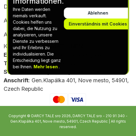
Informationen.
Datenschutz
Ihre Daten werden
Ablehnen
niemals verkauft.
Abonnementbedingungen & Bedingungen
Cookies helfen uns
Einverständnis mit Cookies
dabei, die Nutzung zu
Abbestellen
analysieren, unsere
Dienste zu verbessern
KONTAKTINFORMATIONEN
und Ihr Erlebnis zu
individualisieren. Die
E-Mail
:
support@gptexcelacademy.com
Entscheidung liegt ganz
Telefon
: +420 564 880 049
bei Ihnen.
Mehr lesen
.
Stunden
: Monday - Friday, 9:00-17:00 (UTC)
Anschrift
: Gen.Klapálka 401, Nove mesto, 54901,
Czech Republic
Copyright © DARCY TALE sro 2026, DARCY TALE sro - 210 91 340 -
Gen.Klapálka 401, Nove mesto, 54901, Czech Republic | All rights
reserved.