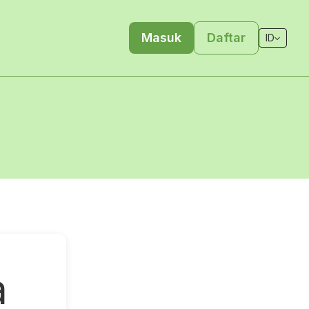
Masuk
Daftar
ID
a