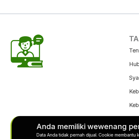
TA
Ten
Hub
Sya
Keb
Keb
Sya
Anda memiliki wewenang pen
Ber
Data Anda tidak pernah dijual. Cookie membantu 