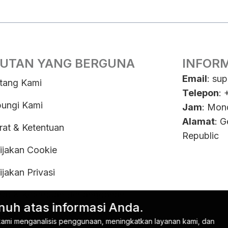
UTAN YANG BERGUNA
INFOR
Email
:
sup
tang Kami
Telepon
:
ungi Kami
Jam
: Mon
Alamat
: 
rat & Ketentuan
Republic
ijakan Cookie
ijakan Privasi
rat & Ketentuan Berlangganan
uh atas informasi Anda.
henti berlangganan
kami menganalisis penggunaan, meningkatkan layanan kami, dan