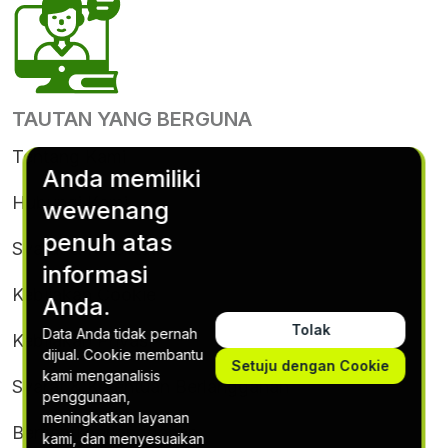
TAUTAN YANG BERGUNA
Tentang Kami
Anda memiliki
Hubungi Kami
wewenang
penuh atas
Syarat & Ketentuan
informasi
Kebijakan Cookie
Anda.
Tolak
Data Anda tidak pernah
Kebijakan Privasi
dijual. Cookie membantu
Setuju dengan Cookie
kami menganalisis
Syarat & Ketentuan Berlangganan
penggunaan,
meningkatkan layanan
Berhenti berlangganan
kami, dan menyesuaikan