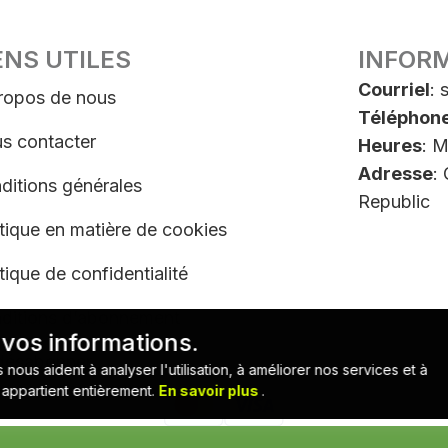
ENS UTILES
INFOR
Courriel
:
ropos de nous
Téléphon
s contacter
Heures
: M
Adresse
:
ditions générales
Republic
itique en matière de cookies
tique de confidentialité
ditions d’abonnement
 vos informations.
désabonner
us aident à analyser l'utilisation, à améliorer nos services et à
 appartient entièrement.
En savoir plus
.