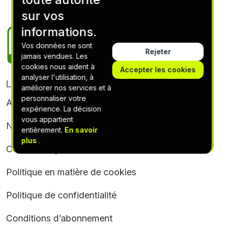
sur vos
informations.
Vos données ne sont
Rejeter
jamais vendues. Les
cookies nous aident à
Accepter les cookies
analyser l'utilisation, à
LIENS UTILES
améliorer nos services et à
personnaliser votre
A propos de nous
expérience. La décision
vous appartient
Nous contacter
entièrement.
En savoir
plus
.
Conditions générales
Politique en matière de cookies
Politique de confidentialité
Conditions d’abonnement