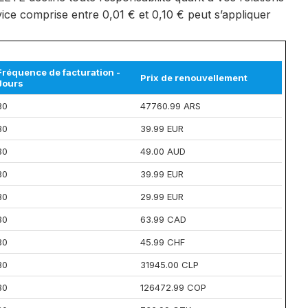
ice comprise entre 0,01 € et 0,10 € peut s’appliquer
Fréquence de facturation -
Prix de renouvellement
Jours
30
47760.99 ARS
30
39.99 EUR
30
49.00 AUD
30
39.99 EUR
30
29.99 EUR
30
63.99 CAD
30
45.99 CHF
30
31945.00 CLP
30
126472.99 COP