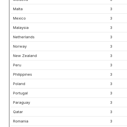
Malta
3
Mexico
3
Malaysia
3
Netherlands
3
Norway
3
New Zealand
3
Peru
3
Philippines
3
Poland
3
Portugal
3
Paraguay
3
Qatar
3
Romania
3