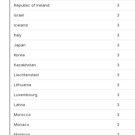
Republic of Ireland
3
Israel
3
Iceland
3
Italy
3
Japan
3
Korea
3
Kazakhstan
3
Liechtenstein
3
Lithuania
3
Luxembourg
3
Latvia
3
Morocco
3
Monaco
3
Moldova
3