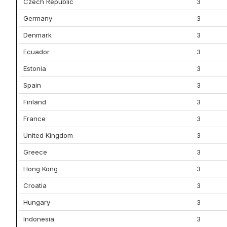
Czech Republic
3
Germany
3
Denmark
3
Ecuador
3
Estonia
3
Spain
3
Finland
3
France
3
United Kingdom
3
Greece
3
Hong Kong
3
Croatia
3
Hungary
3
Indonesia
3