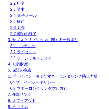
2.2 料金
2.3 請求
2.4 電子メール
2.5 解約
2.6 返金
2.7 契約の終了
3. サブスクリプションに関する一般条件
3.1 コンテンツ
3.2 ライセンス
3.3 ソーシャルメディア
4. 知的財産
5. 保証の免責
6. プライバシーおよびマネーロンダリング防止方針
6.1 プライバシーポリシー
6.2 マネーロンダリング防止方針
7. 外部リンク
8. オプトアウト
9. 不可抗力