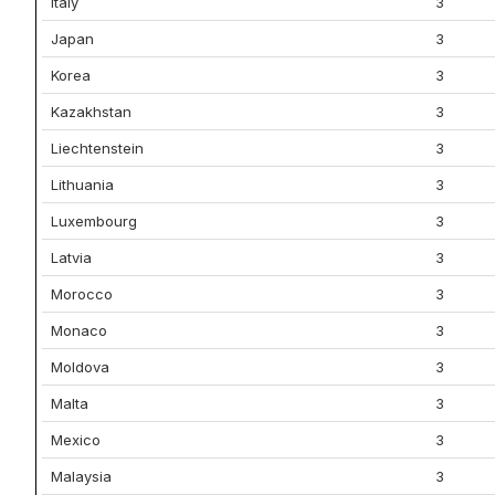
Italy
3
Japan
3
Korea
3
Kazakhstan
3
Liechtenstein
3
Lithuania
3
Luxembourg
3
Latvia
3
Morocco
3
Monaco
3
Moldova
3
Malta
3
Mexico
3
Malaysia
3