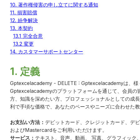
10. 著作権侵害の申し立てに関する通知
11. 損害賠償
12. 紛争解決
13. 本契約
13.1 完全合意
13.2 変更
14. カスタマーサポートセンター
1. 定義
Gptexcelacademy - DELETE
:
Gptexcelacade
Gptexcelacademyのプラットフォームを通じて
方、知識を深めたい方、プロフェッショナルとしての成長
利で手頃な価格で、あなたのペースやニーズに合わせた教
お支払い方法：
デビットカード、クレジットカード、デビットカ
およびMastercardをご利用いただけます。
サービス：
テキスト、音声、動画、 写真、グラフィック