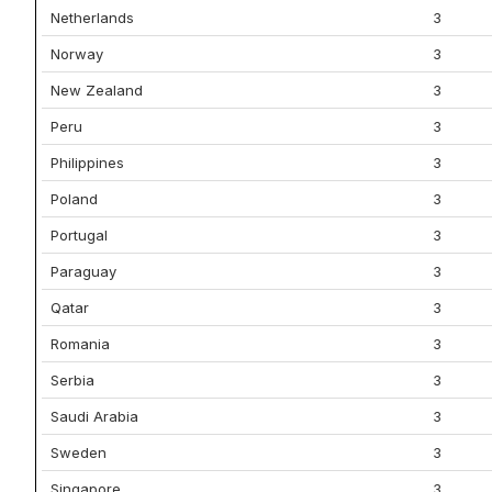
Netherlands
3
Norway
3
New Zealand
3
Peru
3
Philippines
3
Poland
3
Portugal
3
Paraguay
3
Qatar
3
Romania
3
Serbia
3
Saudi Arabia
3
Sweden
3
Singapore
3