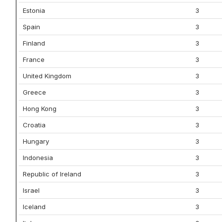
Estonia
3
Spain
3
Finland
3
France
3
United Kingdom
3
Greece
3
Hong Kong
3
Croatia
3
Hungary
3
Indonesia
3
Republic of Ireland
3
Israel
3
Iceland
3