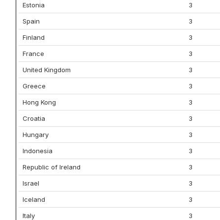
Estonia
3
Spain
3
Finland
3
France
3
United Kingdom
3
Greece
3
Hong Kong
3
Croatia
3
Hungary
3
Indonesia
3
Republic of Ireland
3
Israel
3
Iceland
3
Italy
3