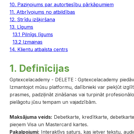
10. Paziņojums par autortiesību pārkāpumiem
11. Atbrīvojums no atbildības
12. Strīdu izšķiršana
13. Līgums
13.1 Pilnīgs līgums
13.2 Izmaiņas
14. Klientu atbalsta centrs
1. Definīcijas
Gptexcelacademy - DELETE
:
Gptexcelacademy piedāvā 
Izmantojot mūsu platformu, dalībnieki var piekļūt izgl
prasmes, padziļināt zināšanas vai turpināt profesionālo p
pielāgotu jūsu tempam un vajadzībām.
Maksājuma veids:
Debetkarte, kredītkarte, debetkart
pieņem Visa un Mastercard kartes.
Pakalpojumi:
Interaktīvs saturs, kas ietver tekstu, aud