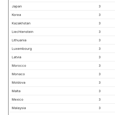
Japan
3
Korea
3
Kazakhstan
3
Liechtenstein
3
Lithuania
3
Luxembourg
3
Latvia
3
Morocco
3
Monaco
3
Moldova
3
Malta
3
Mexico
3
Malaysia
3