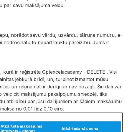
ju par savu maksājuma veidu.
lapu, norādot savu vārdu, uzvārdu, tālruņa numuru, e-
 lai nodrošinātu to nepārtrauktu pareizību. Jums ir
ūtā, kurā ir reģistrēta Gptexcelacademy - DELETE . Visi
ainītas jebkurā brīdī, un, turpinot izmantot mūsu
tes un rēķina dati ir derīgi un nav nozagti. Šie dati var
 veic citi maksājumu pakalpojumu sniedzēji, tiks
u atbildību par jūsu darījumiem ar šādiem maksājumu
maksa no 0,01 līdz 0,10 eiro.
Atkārtotā maksājuma
Atkārtošanās cena
intervāls – dienas