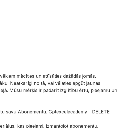
vēkiem mācīties un attīstīties dažādās jomās.
ku. Neatkarīgi no tā, vai vēlaties apgūt jaunas
 ceļā. Mūsu mērķis ir padarīt izglītību ērtu, pieejamu un
maksātu savu Abonementu. Gptexcelacademy - DELETE
ateriālus, kas pieejami, izmantojot abonementu.