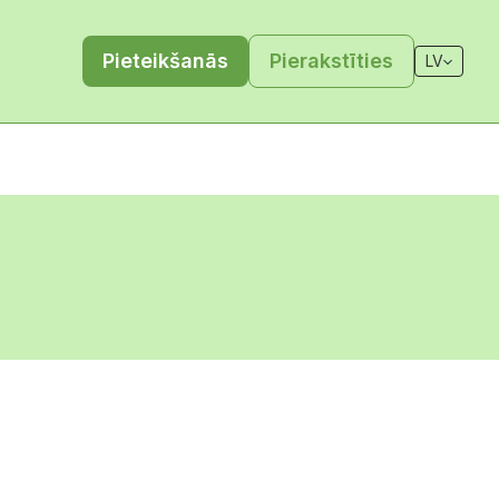
Pieteikšanās
Pierakstīties
LV