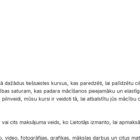
dažādus tiešsaistes kursus, kas paredzēti, lai palīdzētu cil
ītības saturam, kas padara mācīšanos pieejamāku un elastīgā
ilnveidi, mūsu kursi ir veidoti tā, lai atbalstītu jūs mācību
e vai cits maksājuma veids, ko Lietotājs izmanto, lai ap
io, video, fotogrāfijas, grafikas, mākslas darbus un citus m