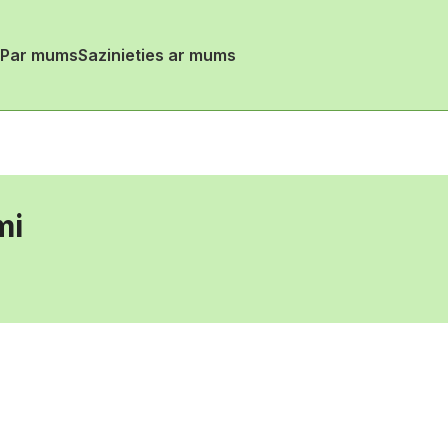
Par mums
Sazinieties ar mums
mi