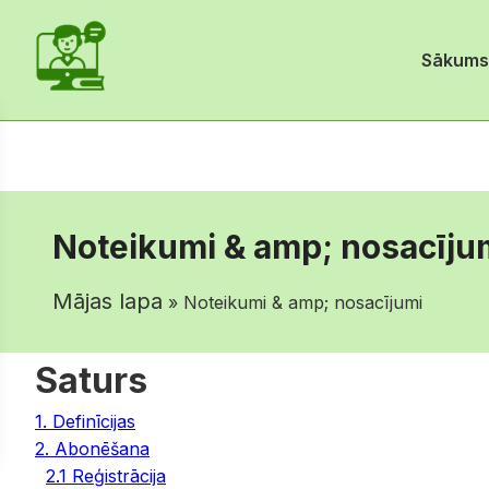
Sākums
Noteikumi & amp; nosacīju
Mājas lapa
» Noteikumi & amp; nosacījumi
Saturs
1. Definīcijas
2. Abonēšana
2.1 Reģistrācija