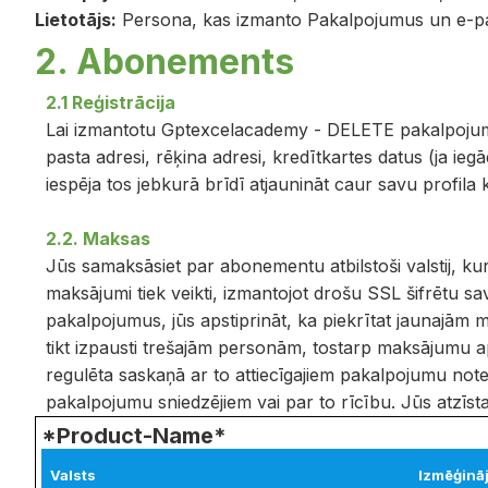
Lietotājs:
Persona, kas izmanto Pakalpojumus un e-pas
2. Abonements
2.1 Reģistrācija
Lai izmantotu Gptexcelacademy - DELETE pakalpojumus
pasta adresi, rēķina adresi, kredītkartes datus (ja ieg
iespēja tos jebkurā brīdī atjaunināt caur savu profila 
2.2. Maksas
Jūs samaksāsiet par abonementu atbilstoši valstij, kurā
maksājumi tiek veikti, izmantojot drošu SSL šifrētu s
pakalpojumus, jūs apstiprināt, ka piekrītat jaunajām ma
tikt izpausti trešajām personām, tostarp maksājumu a
regulēta saskaņā ar to attiecīgajiem pakalpojumu 
pakalpojumu sniedzējiem vai par to rīcību. Jūs atzīsta
*Product-Name*
Valsts
Izmēģinā