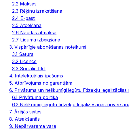
2.2 Maksas
2.3 Rēķinu izrakstīšana
2.4 E-pasti
2.5 Atcelšana
2.6 Naudas atmaksa
2.7 Līguma izbeigšana
3. Vispārīgie abonēšanas noteikumi
3.1 Saturs
3.2 Licence
3.3 Sociālie tīkli
4. Intelektuālais īpašums
5. Atbrīvojums no garantijām
6. Privātuma un nelikumīgi iegūtu līdzekļu legalizācijas
6.1 Privātuma politika
6.2 Nelikumīgi iegūtu līdzekļu legalizēšanas novēršana
7. Ārējās saites
8. Atsakšanās
9. Nepārvarama vara