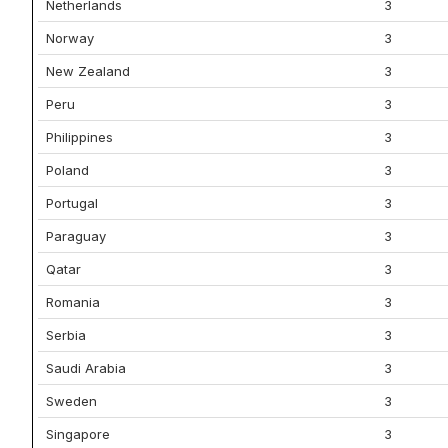
Netherlands
3
Norway
3
New Zealand
3
Peru
3
Philippines
3
Poland
3
Portugal
3
Paraguay
3
Qatar
3
Romania
3
Serbia
3
Saudi Arabia
3
Sweden
3
Singapore
3