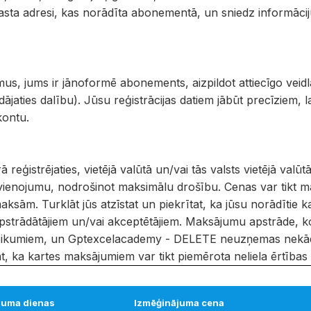
ta adresi, kas norādīta abonementā, un sniedz informāci
, jums ir jānoformē abonements, aizpildot attiecīgo veid
ādājaties dalību). Jūsu reģistrācijas datiem jābūt precīziem,
kontu.
 reģistrējaties, vietējā valūtā un/vai tās valsts vietējā val
avienojumu, nodrošinot maksimālu drošību. Cenas var tikt m
ksām. Turklāt jūs atzīstat un piekrītat, ka jūsu norādītie kar
pstrādātājiem un/vai akceptētājiem. Maksājumu apstrāde, ko
noteikumiem, un Gptexcelacademy - DELETE neuzņemas nekād
t, ka kartes maksājumiem var tikt piemērota neliela ērtības 
juma dienas
Izmēģinājuma cena