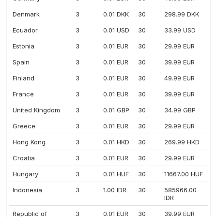
Denmark
3
0.01 DKK
30
298.99 DKK
Ecuador
3
0.01 USD
30
33.99 USD
Estonia
3
0.01 EUR
30
29.99 EUR
Spain
3
0.01 EUR
30
39.99 EUR
Finland
3
0.01 EUR
30
49.99 EUR
France
3
0.01 EUR
30
39.99 EUR
United Kingdom
3
0.01 GBP
30
34.99 GBP
Greece
3
0.01 EUR
30
29.99 EUR
Hong Kong
3
0.01 HKD
30
269.99 HKD
Croatia
3
0.01 EUR
30
29.99 EUR
Hungary
3
0.01 HUF
30
11667.00 HUF
Indonesia
3
1.00 IDR
30
585966.00
IDR
Republic of
3
0.01 EUR
30
39.99 EUR