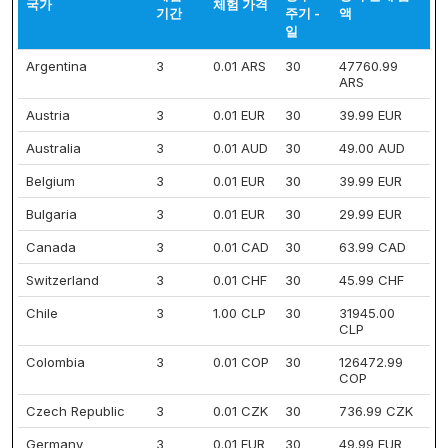
국가
체험 가격
기간
주기 -
액
일
Argentina
3
0.01 ARS
30
47760.99
ARS
Austria
3
0.01 EUR
30
39.99 EUR
Australia
3
0.01 AUD
30
49.00 AUD
Belgium
3
0.01 EUR
30
39.99 EUR
Bulgaria
3
0.01 EUR
30
29.99 EUR
Canada
3
0.01 CAD
30
63.99 CAD
Switzerland
3
0.01 CHF
30
45.99 CHF
Chile
3
1.00 CLP
30
31945.00
CLP
Colombia
3
0.01 COP
30
126472.99
COP
Czech Republic
3
0.01 CZK
30
736.99 CZK
Germany
3
0.01 EUR
30
49.99 EUR