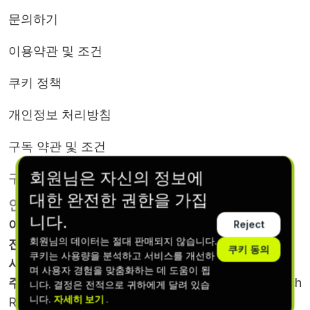
문의하기
이용약관 및 조건
쿠키 정책
개인정보 처리방침
구독 약관 및 조건
회원님은 자신의 정보에
구독 취소
대한 완전한 권한을 가집
연락처 정보
니다.
이메일
:
support@gptexcelacademy.com
Reject
회원님의 데이터는 절대 판매되지 않습니다.
전화
: +420 564 880 049
쿠키 동의
쿠키는 사용량을 분석하고 서비스를 개선하
시간
: Monday - Friday, 9:00-17:00 (UTC)
며 사용자 경험을 맞춤화하는 데 도움이 됩
주소
: Gen.Klapálka 401, Nove mesto, 54901, Czech
니다. 결정은 전적으로 귀하에게 달려 있습
니다.
자세히 보기
.
Republic