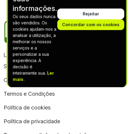
informações.
Rejeitar
Os seus dados nunca
são vendidos. Os
Concordar com os cookies
cookies ajudam-nos a
analisar a utilização, a
melhorar os nossos
serviços e a
LIGAÇÕES ÚTEIS
personalizar a sua
experiência. A
Sobre nós
decisão é
inteiramente sua.
Ler
mais
.
Contacte-nos
Termos e Condições
Política de cookies
Política de privacidade