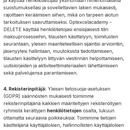
ja käyttää henkilötietojasi yksinomaan nimenomaisella
suostumuksellasi ja sovellettavien lakien mukaisesti,
rajoittaen keräämisen siihen, mikä on tarpeen aiotun
tarkoituksen saavuttamiseksi. Gptexcelacademy -
DELETE käyttää henkilötietojasi ensisijaisesti tilin
maksuprosesseihin, tilausten käsittelyyn, toimitusten
seurantaan, yleisen maantieteellisen sijaintisi arviointiin,
jäsenyytesi hallintaan, muutoksista tiedottamiseen,
tilausten käsittelyyn liittyvän viestinnän helpottamiseen,
uutiskirjeiden ja aktiviteettimateriaalien lähettämiseen
sekä palvelujensa parantamiseen.
4. Rekisterinpitäjä:
Yleisen tietosuoja-asetuksen
(GDPR) säännösten mukaisesti toimimme
rekisterinpitäjänä kaikkien määriteltyjen rekisteröityjen
ryhmistä kerättyjen
henkilötietojen
osalta, lukuun
ottamatta seuraavia poikkeuksia: Toimimme tietojen
käsittelijänä käyttäjälokien, hallinnollisten käyttäjälokien