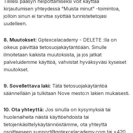
Tilillesi pääsyn helpottamiseksi voit käyttää
kirjautumisen yhteydessä ”Muista minut” -toimintoa,
jolloin sinun ei tarvitse syöttää tunnistetietojasi
uudelleen.
8. Muutokset:
Gptexcelacademy - DELETE :lla on
oikeus päivittää tietosuojakäytäntöään. Sinulle
ilmoitetaan kaikista muutoksista, ja jos jatkat
palveluidemme käyttöä, vahvistat hyväksyväsi kyseiset
muutokset.
9. Sovellettava laki:
Tätä tietosuojakäytäntöä
säännellään ja tulkitaan Nove mesto:n lakien mukaisesti.
10. Ota yhteyttä:
Jos sinulla on kysymyksiä tai
huolenaiheita näistä käyttöehdoista tai
tietojenkäsittelykäytännöistämme, ota yhteyttä
osoitteeseen
support@gptexcelacademy.com
tai +420