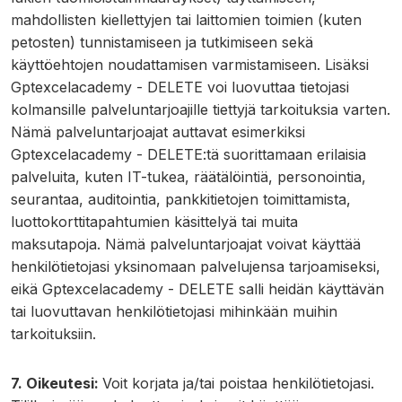
mahdollisten kiellettyjen tai laittomien toimien (kuten
petosten) tunnistamiseen ja tutkimiseen sekä
käyttöehtojen noudattamisen varmistamiseen. Lisäksi
Gptexcelacademy - DELETE voi luovuttaa tietojasi
kolmansille palveluntarjoajille tiettyjä tarkoituksia varten.
Nämä palveluntarjoajat auttavat esimerkiksi
Gptexcelacademy - DELETE:tä suorittamaan erilaisia
palveluita, kuten IT-tukea, räätälöintiä, personointia,
seurantaa, auditointia, pankkitietojen toimittamista,
luottokorttitapahtumien käsittelyä tai muita
maksutapoja. Nämä palveluntarjoajat voivat käyttää
henkilötietojasi yksinomaan palvelujensa tarjoamiseksi,
eikä Gptexcelacademy - DELETE salli heidän käyttävän
tai luovuttavan henkilötietojasi mihinkään muihin
tarkoituksiin.
7. Oikeutesi:
Voit korjata ja/tai poistaa henkilötietojasi.