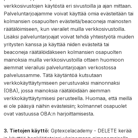
verkkosivustojen käytöstä eri sivustoilla ja ajan mittaan.
Palveluntarjoajamme voivat käyttää omia evästeitään tai
kolmansien osapuolten evästeitä/beaconeja mainosten
räätälöimiseen, kun vierailet muilla verkkosivustoilla.
Lisäksi palveluntarjoajat voivat tehdä yhteistyötä muiden
yritysten kanssa ja käyttää niiden evästeitä tai
beaconeja räätälöidäkseen kolmansien osapuolten
mainoksia muilla verkkosivustoilla ottaen huomioon
aiemmat vierailusi palveluntarjoajan verkostossa
palvelussamme. Tätä käytäntöä kutsutaan
verkkokäyttäytymiseen perustuvaksi mainonnaksi
(OBA), jossa mainoksia räätälöidään aiemman
verkkokäyttäytymisesi perusteella. Huomaa, että meillä
ei ole pääsyä näihin evästeisiin; kolmannet osapuolet
ovat vastuussa OBA:n harjoittamisesta.
3. Tietojen käyttö:
Gptexcelacademy - DELETE kerää