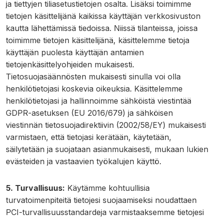
ja tiettyjen tiliasetustietojen osalta. Lisäksi toimimme
tietojen käsittelijänä kaikissa käyttäjän verkkosivuston
kautta lähettämissä tiedoissa. Niissä tilanteissa, joissa
toimimme tietojen käsittelijänä, käsittelemme tietoja
käyttäjän puolesta käyttäjän antamien
tietojenkäsittelyohjeiden mukaisesti.
Tietosuojasäännösten mukaisesti sinulla voi olla
henkilötietojasi koskevia oikeuksia. Käsittelemme
henkilötietojasi ja hallinnoimme sähköistä viestintää
GDPR-asetuksen (EU 2016/679) ja sähköisen
viestinnän tietosuojadirektiivin (2002/58/EY) mukaisesti
varmistaen, että tietojasi kerätään, käytetään,
säilytetään ja suojataan asianmukaisesti, mukaan lukien
evästeiden ja vastaavien työkalujen käyttö.
5. Turvallisuus:
Käytämme kohtuullisia
turvatoimenpiteitä tietojesi suojaamiseksi noudattaen
PCI-turvallisuusstandardeja varmistaaksemme tietojesi