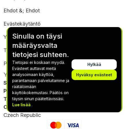
Ehdot &; Ehdot
Evästekäytäntö
Sinulla on täysi
Yksityisyyden suoja
määräysvalta
Tilausehdot & Ehdot
tietojesi suhteen.
Tietojasi ei koskaan myydä.
Peruuta tilaus
Hylkää
Evästeet auttavat meitä
YHTEYSTIEDOT
analysoimaan käyttöä,
Hyväksy evästeet
parantamaan palveluitamme ja
Sähköposti
:
support@gptexcelacademy.com
räätälöimään
Puhelin
: +420 564 880 049
käyttökokemustasi. Päätös on
Tunnit
: Monday - Friday, 9:00-17:00 (UTC)
täysin sinun päätettävissäsi.
Lue lisää
.
Osoite
: Gen.Klapálka 401, Nove mesto, 54901,
Czech Republic