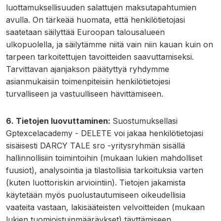
luottamuksellisuuden salattujen maksutapahtumien
avulla. On tärkeää huomata, että henkilötietojasi
saatetaan säilyttää Euroopan talousalueen
ulkopuolella, ja säilytämme niitä vain niin kauan kuin on
tarpeen tarkoitettujen tavoitteiden saavuttamiseksi.
Tarvittavan ajanjakson päätyttyä ryhdymme
asianmukaisiin toimenpiteisiin henkilötietojesi
turvalliseen ja vastuulliseen hävittämiseen.
6. Tietojen luovuttaminen:
Suostumuksellasi
Gptexcelacademy - DELETE voi jakaa henkilötietojasi
sisäisesti DARCY TALE sro -yritysryhmän sisällä
hallinnollisiin toimintoihin (mukaan lukien mahdolliset
fuusiot), analysointia ja tilastollisia tarkoituksia varten
(kuten luottoriskin arviointiin). Tietojen jakamista
käytetään myös puolustautumiseen oikeudellisia
vaateita vastaan, lakisääteisten velvoitteiden (mukaan
lukien tuomioistuinmääräykset) täyttämiseen,