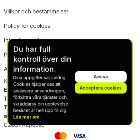
Villkor och bestämmelser
Policy för cookies
Integritetspolicy
Du har full
Prenumerationsvillkor & Villkor
kontroll över din
information.
Avsluta prenumeration
Avvisa
Dina uppgifter säljs aldrig.
KONTAKTINFORMATION
Cookies hjälper oss att
Acceptera cookies
E-post
:
support@gptexcelacademy.com
analysera användningen,
förbättra våra tjänster och
Telefon
: +420 564 880 049
skräddarsy din upplevelse.
Timmar
: Monday - Friday, 9:00-17:00 (UTC)
Beslutet är helt upp till dig.
adress
: Gen.Klapálka 401, Nove mesto, 54901,
Läs mer om
.
Czech Republic