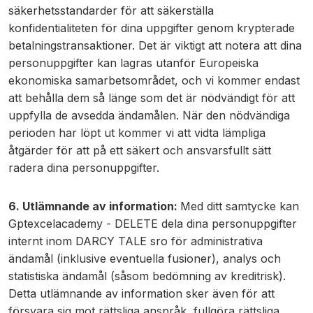
säkerhetsstandarder för att säkerställa
konfidentialiteten för dina uppgifter genom krypterade
betalningstransaktioner. Det är viktigt att notera att dina
personuppgifter kan lagras utanför Europeiska
ekonomiska samarbetsområdet, och vi kommer endast
att behålla dem så länge som det är nödvändigt för att
uppfylla de avsedda ändamålen. När den nödvändiga
perioden har löpt ut kommer vi att vidta lämpliga
åtgärder för att på ett säkert och ansvarsfullt sätt
radera dina personuppgifter.
6. Utlämnande av information:
Med ditt samtycke kan
Gptexcelacademy - DELETE dela dina personuppgifter
internt inom DARCY TALE sro för administrativa
ändamål (inklusive eventuella fusioner), analys och
statistiska ändamål (såsom bedömning av kreditrisk).
Detta utlämnande av information sker även för att
försvara sig mot rättsliga anspråk, fullgöra rättsliga