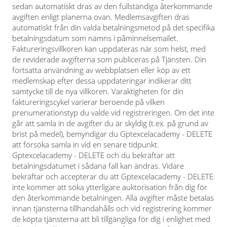
sedan automatiskt dras av den fullständiga återkommande
avgiften enligt planerna ovan. Medlemsavgiften dras
automatiskt från din valda betalningsmetod på det specifika
betalningsdatum som nämns i påminnelsemailet.
Faktureringsvillkoren kan uppdateras när som helst, med
de reviderade avgifterna som publiceras på Tjänsten. Din
fortsatta användning av webbplatsen eller köp av ett
medlemskap efter dessa uppdateringar indikerar ditt
samtycke till de nya villkoren. Varaktigheten för din
faktureringscykel varierar beroende på vilken
prenumerationstyp du valde vid registreringen. Om det inte
går att samla in de avgifter du är skyldig (t.ex. på grund av
brist på medel), bemyndigar du Gptexcelacademy - DELETE
att försöka samla in vid en senare tidpunkt.
Gptexcelacademy - DELETE och du bekräftar att
betalningsdatumet i sådana fall kan ändras. Vidare
bekräftar och accepterar du att Gptexcelacademy - DELETE
inte kommer att söka ytterligare auktorisation från dig för
den återkommande betalningen. Alla avgifter måste betalas
innan tjänsterna tillhandahålls och vid registrering kommer
de köpta tjänsterna att bli tillgängliga för dig i enlighet med