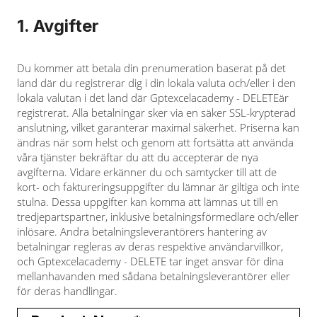
1. Avgifter
Du kommer att betala din prenumeration baserat på det
land där du registrerar dig i din lokala valuta och/eller i den
lokala valutan i det land där Gptexcelacademy - DELETEär
registrerat. Alla betalningar sker via en säker SSL-krypterad
anslutning, vilket garanterar maximal säkerhet. Priserna kan
ändras när som helst och genom att fortsätta att använda
våra tjänster bekräftar du att du accepterar de nya
avgifterna. Vidare erkänner du och samtycker till att de
kort- och faktureringsuppgifter du lämnar är giltiga och inte
stulna. Dessa uppgifter kan komma att lämnas ut till en
tredjepartspartner, inklusive betalningsförmedlare och/eller
inlösare. Andra betalningsleverantörers hantering av
betalningar regleras av deras respektive användarvillkor,
och Gptexcelacademy - DELETE tar inget ansvar för dina
mellanhavanden med sådana betalningsleverantörer eller
för deras handlingar.