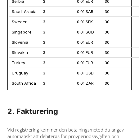
Serbia
3
0.01 EUR
30
Saudi Arabia
3
0.01 SAR
30
Sweden
3
0.01 SEK
30
Singapore
3
0.01 SGD
30
Slovenia
3
0.01 EUR
30
Slovakia
3
0.01 EUR
30
Turkey
3
0.01 EUR
30
Uruguay
3
0.01 USD
30
South Africa
3
0.01 ZAR
30
2. Fakturering
Vid registrering kommer den betalningsmetod du angav
automatiskt att debiteras för provperiodsavgiften och