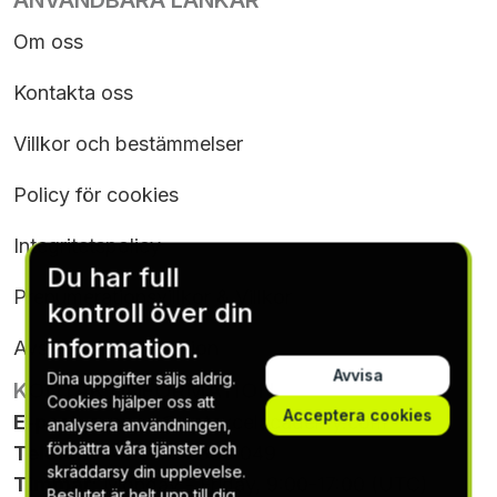
ANVÄNDBARA LÄNKAR
Om oss
Kontakta oss
Villkor och bestämmelser
Policy för cookies
Integritetspolicy
Du har full
Prenumerationsvillkor & Villkor
kontroll över din
information.
Avsluta prenumeration
Avvisa
Dina uppgifter säljs aldrig.
KONTAKTINFORMATION
Cookies hjälper oss att
Acceptera cookies
E-post
:
support@gptexcelacademy.com
analysera användningen,
förbättra våra tjänster och
Telefon
: +420 564 880 049
skräddarsy din upplevelse.
Timmar
: Monday - Friday, 9:00-17:00 (UTC)
Beslutet är helt upp till dig.