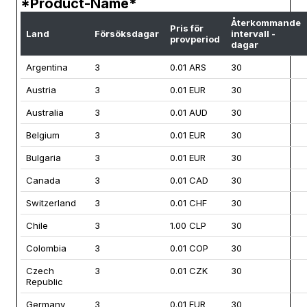
*Product-Name*
Återkommande
Pris för
Land
Försöksdagar
intervall -
provperiod
dagar
Argentina
3
0.01 ARS
30
Austria
3
0.01 EUR
30
Australia
3
0.01 AUD
30
Belgium
3
0.01 EUR
30
Bulgaria
3
0.01 EUR
30
Canada
3
0.01 CAD
30
Switzerland
3
0.01 CHF
30
Chile
3
1.00 CLP
30
Colombia
3
0.01 COP
30
Czech
3
0.01 CZK
30
Republic
Germany
3
0.01 EUR
30