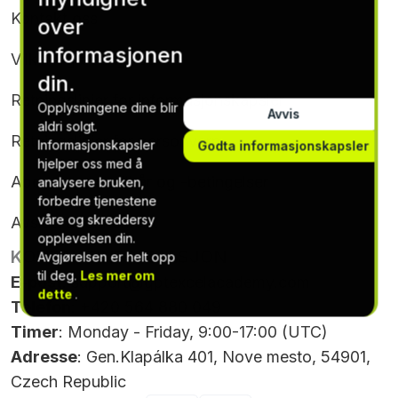
Kontakt oss
over
informasjonen
Vilkår og betingelser
din.
Retningslinjer for informasjonskapsler
Opplysningene dine blir
Avvis
aldri solgt.
Retningslinjer for personvern
Informasjonskapsler
Godta informasjonskapsler
hjelper oss med å
Abonnementsvilkår og -betingelser
analysere bruken,
forbedre tjenestene
våre og skreddersy
Avslutt abonnement
opplevelsen din.
KONTAKTINFORMASJON
Avgjørelsen er helt opp
til deg.
Les mer om
E-post
:
support@gptexcelacademy.com
dette
.
Telefon
: +420 564 880 049
Timer
: Monday - Friday, 9:00-17:00 (UTC)
Adresse
: Gen.Klapálka 401, Nove mesto, 54901,
Czech Republic