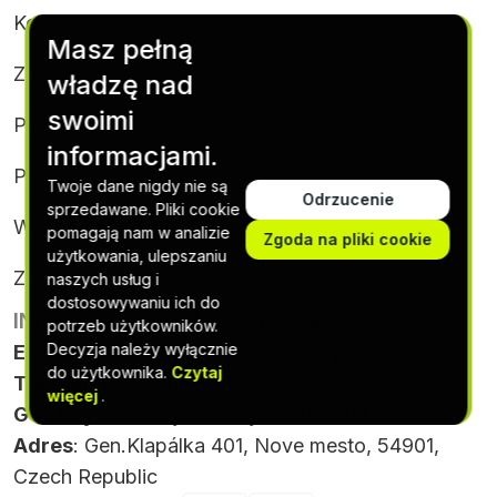
Kontakt
Masz pełną
Zasady i warunki
władzę nad
swoimi
Polityka plików cookie
informacjami.
Polityka prywatności
Twoje dane nigdy nie są
Odrzucenie
sprzedawane. Pliki cookie
Warunki subskrypcji
pomagają nam w analizie
Zgoda na pliki cookie
użytkowania, ulepszaniu
Zrezygnuj z subskrypcji
naszych usług i
dostosowywaniu ich do
INFORMACJE KONTAKTOWE
potrzeb użytkowników.
Decyzja należy wyłącznie
E-mail
:
support@gptexcelacademy.com
do użytkownika.
Czytaj
Telefon
: +420 564 880 049
więcej
.
Godziny
: Monday - Friday, 9:00-17:00 (UTC)
Adres
: Gen.Klapálka 401, Nove mesto, 54901,
Czech Republic