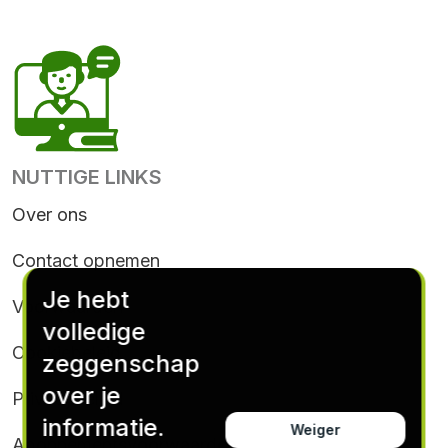
NUTTIGE LINKS
Over ons
Contact opnemen
Je hebt
Voorwaarden
volledige
Cookiebeleid
zeggenschap
over je
Privacybeleid
informatie.
Weiger
Abonnementsvoorwaarden