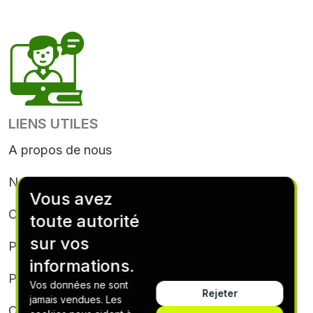
LIENS UTILES
A propos de nous
Nous contacter
Vous avez
Conditions générales
toute autorité
sur vos
Politique en matière de cookies
informations.
Politique de confidentialité
Vos données ne sont
Rejeter
jamais vendues. Les
Conditions d’abonnement