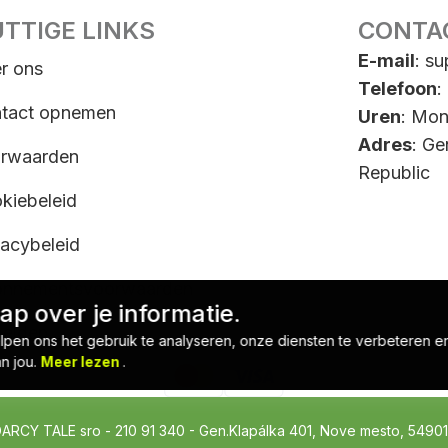
TTIGE LINKS
CONTA
E-mail
:
su
r ons
Telefoon
:
tact opnemen
Uren
: Mon
Adres
: Ge
rwaarden
Republic
kiebeleid
vacybeleid
nnementsvoorwaarden
p over je informatie.
elden
pen ons het gebruik te analyseren, onze diensten te verbeteren e
an jou.
Meer lezen
.
CY TALE sro - 210 91 340 - Gen.Klapálka 401, Nove mesto, 54901, 