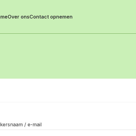
ome
Over ons
Contact opnemen
kersnaam / e-mail