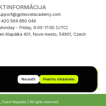
KTINFORMĀCIJA
upport@gptexcelacademy.com
 +420 564 880 049
 Monday - Friday, 9:00-17:00 (UTC)
Gen.Klapálka 401, Nove mesto, 54901, Czech
Noraidīt
Piekrītu sīkdatnēm
Czech Republic | All rights reserved.