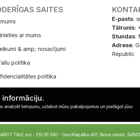
DERĪGAS SAITES
KONTA
E-pasts
:
s
 mums
Tālrunis
:
inieties ar mums
Stundas
:
Adrese
: 
eikumi & amp; nosacījumi
Republic
ailu politika
idencialitātes politika
nēšanas noteikumi & amp; nosacījumi
 informāciju.
ikties no
ms analizēt lietojumu, uzlabot mūsu pakalpojumus un pielāgot jūsu
CY TALE sro - 210 91 340 - Gen.Klapálka 401, Nove mesto, 54901, 