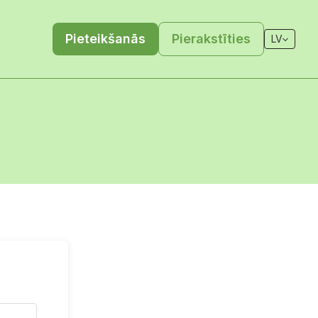
Pieteikšanās
Pierakstīties
LV