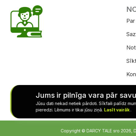
NO
Par
Saz
Not
Sīkf
Konf
Abo
Jums ir pilnīga vara pār savu
Atte
Jūsu dati nekad netiek pārdoti. Sīkfaili palīdz mu
pieredzi. Lēmums ir tikai jūsu ziņā.
Lasīt vairāk
.
Copyright © DARCY TALE sro 2026, DAR