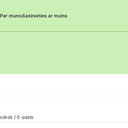
Par mums
Sazinieties ar mums
jvārds / E-pasts