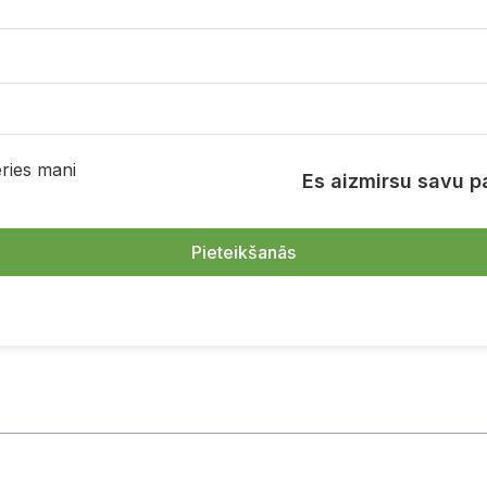
ries mani
Es aizmirsu savu pa
Pieteikšanās