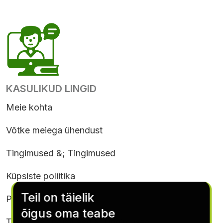
KASULIKUD LINGID
Meie kohta
Võtke meiega ühendust
Tingimused &; Tingimused
Küpsiste poliitika
Teil on täielik
Privaatsuspoliitika
õigus oma teabe
Tellimuse tingimused & Tingimused