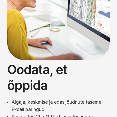
Oodata, et
õppida
Algaja, keskmise ja edasijõudnute taseme
Exceli päringud
Kasutades ChatGPT-d investeeringute