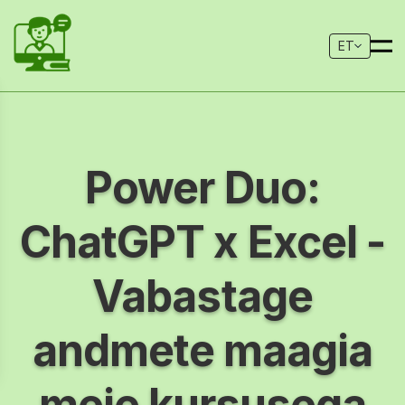
ET
Power Duo:
ChatGPT x Excel -
Vabastage
andmete maagia
meie kursusega