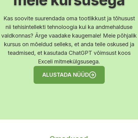
Kas soovite suurendada oma tootlikkust ja tõhusust
nii tehisintellekti tehnoloogia kui ka andmehalduse
valdkonnas? Ärge vaadake kaugemale! Meie põhjalik
kursus on mõeldud selleks, et anda teile oskused ja
teadmised, et kasutada ChatGPT võimsust koos
Exceli mitmekülgsusega.
ALUSTADA NÜÜD