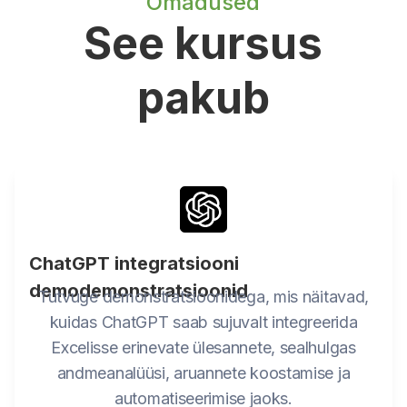
Omadused
See kursus
pakub
ChatGPT integratsiooni
demodemonstratsioonid
Tutvuge demonstratsioonidega, mis näitavad,
kuidas ChatGPT saab sujuvalt integreerida
Excelisse erinevate ülesannete, sealhulgas
andmeanalüüsi, aruannete koostamise ja
automatiseerimise jaoks.