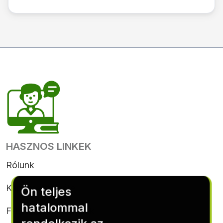
HASZNOS LINKEK
Rólunk
Kapcsolatfelvétel
Ön teljes
hatalommal
Feltételek & feltételek