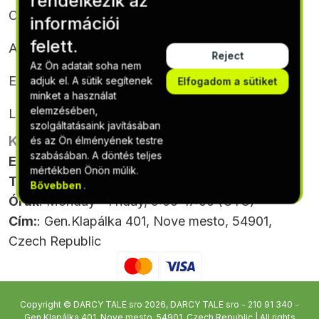
rendelkezik az
Cookie-szabályzat
információi
felett.
Adatvédelmi irányelvek
Reject
Az Ön adatait soha nem
Előfizetési feltételek és feltételek
adjuk el. A sütik segítenek
Elfogadom a sütiket
minket a használat
elemzésében,
Leiratkozás
szolgáltatásaink javításában
KAPCSOLATTARTÁSI ADATOK
és az Ön élményének testre
szabásában. A döntés teljes
Email
:
support@gptexcelacademy.com
mértékben Önön múlik.
Telefon
: +420 564 880 049
Bővebben
.
Órák
: Monday - Friday, 9:00-17:00 (UTC)
Cím:
: Gen.Klapálka 401, Nove mesto, 54901,
Czech Republic
Copyright © DARCY TALE sro 2026, DARCY TALE sro - 210 91 340 -
Gen.Klapálka 401, Nove mesto, 54901, Czech Republic | All rights