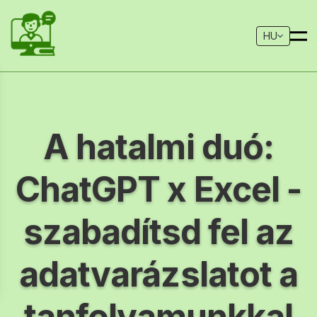
HU
A hatalmi duó:
ChatGPT x Excel -
szabadítsd fel az
adatvarázslatot a
tanfolyamunkkal