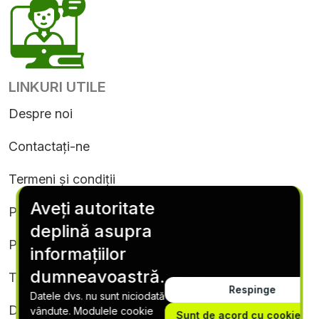
LINKURI UTILE
Despre noi
Contactați-ne
Termeni și condiții
Aveți autoritate
Politica privind cookie-urile
deplină asupra
Politica de confidențialitate
informațiilor
dumneavoastră.
Termeni și condiții de abonament
Respinge
Datele dvs. nu sunt niciodată
Dezabonare
vândute. Modulele cookie
Sunt de acord cu cookie-uri