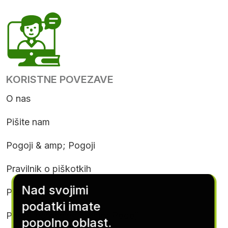
KORISTNE POVEZAVE
O nas
Pišite nam
Pogoji & amp; Pogoji
Pravilnik o piškotkih
Nad svojimi
Politika zasebnosti
podatki imate
Pogoji naročnine & amp; Pogoji
popolno oblast.